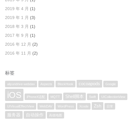
2019 年 4 月
(1)
2019 年 1 月
(3)
2018 年 3 月
(1)
2017 年 9 月
(1)
2016 年 12 月
(2)
2016 年 11 月
(2)
标签
cocoapods
aliyundrive-webdav
Aspects
BlockHook
Google
iOS
Shell脚本
iPhoneX适配
MQTT
Swift
UICollectionView
Zsh
UIVisualEffectView
WebDAV
WordPress
Xcode
日常
服务器
自动操作
高德地图