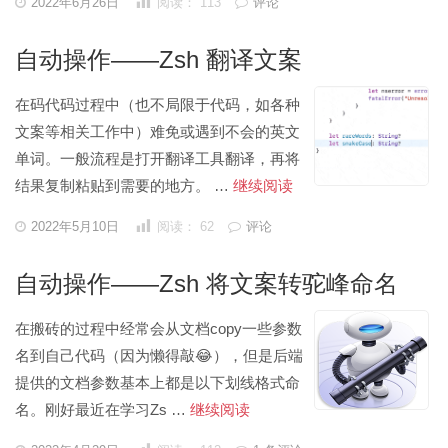
2022年6月26日
阅读：
113
评论
表
解
于
码
自动操作——Zsh 翻译文案
为
数
在码代码过程中（也不局限于代码，如各种
组
文案等相关工作中）难免或遇到不会的英文
设
单词。一般流程是打开翻译工具翻译，再将
定
自
结果复制粘贴到需要的地方。 …
继续阅读
默
动
发
2022年5月10日
阅读：
62
评论
认
表
操
于
值
作
自动操作——Zsh 将文案转驼峰命名
——
Zsh
在搬砖的过程中经常会从文档copy一些参数
翻
名到自己代码（因为懒得敲😂），但是后端
译
提供的文档参数基本上都是以下划线格式命
文
自
名。刚好最近在学习Zs …
继续阅读
案
动
发