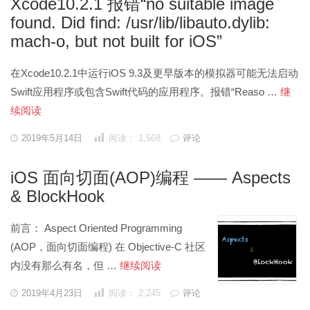
Xcode10.2.1 报错“no suitable image
法
行
found. Did find: /usr/lib/libauto.dylib:
ss
mach-o, but not built for iOS”
代
理
在Xcode10.2.1中运行iOS 9.3及更早版本的模拟器可能无法启动
安
Swift应用程序或包含Swift代码的应用程序。报错“Reaso …
继
装
Xcode10.2.1
续阅读
Goo
报
发
2019年5月14日
阅读：
1,568
评论
Clo
表
错
于
SD
“no
iOS 面向切面(AOP)编程 —— Aspects
suitable
& BlockHook
image
found.
前言： Aspect Oriented Programming
Did
(AOP，面向切面编程) 在 Objective-C 社区
find:
iOS
内没有那么有名，但 …
继续阅读
/usr/lib/libauto.dylib:
面
发
2019年4月23日
阅读：
2,245
评论
mach-
表
向