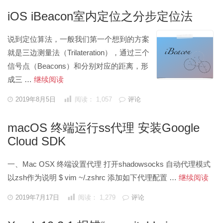
于
Bad
明
iOS iBeacon室内定位之分步定位法
request
导
航
说到定位算法，一般我们第一个想到的方案
栏
就是三边测量法（Trilateration），通过三个
设
信号点（Beacons）和分别对应的距离，形
置
iOS
成三 …
继续阅读
iBeacon
发
2019年8月5日
阅读：
1,057
评论
表
室
于
内
macOS 终端运行ss代理 安装Google
定
Cloud SDK
位
之
一、Mac OSX 终端设置代理 打开shadowsocks 自动代理模式
分
ma
以zsh作为说明 $ vim ~/.zshrc 添加如下代理配置 …
继续阅读
步
终
发
2019年7月17日
阅读：
1,279
评论
定
表
端
于
位
运