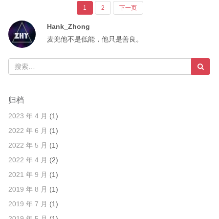
于
o,
Page
Page
切
1
2
下一页
文
but
面
Hank_Zhong
not
(AOP)
章
麦兜他不是低能，他只是善良。
built
编
for
程
导
iOS”
——
Aspects
航
&
归档
BlockHook
2023 年 4 月
(1)
2022 年 6 月
(1)
2022 年 5 月
(1)
2022 年 4 月
(2)
2021 年 9 月
(1)
2019 年 8 月
(1)
2019 年 7 月
(1)
2019 年 5 月
(1)