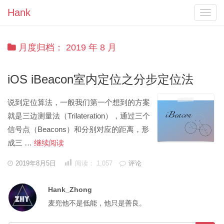
Hank
Toggl
navig
月度归档：
2019 年 8 月
iOS iBeacon室内定位之分步定位法
说到定位算法，一般我们第一个想到的方案
就是三边测量法（Trilateration），通过三个
信号点（Beacons）和分别对应的距离，形
iOS
成三 …
继续阅读
iBeacon
发
2019年8月5日
阅读：
1,057
评论
表
室
于
内
Hank_Zhong
定
麦兜他不是低能，他只是善良。
位
之