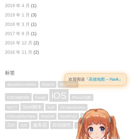
2019 年 4 月
(1)
2019 年 1 月
(3)
2018 年 3 月
(1)
2017 年 9 月
(1)
2016 年 12 月
(2)
2016 年 11 月
(2)
标签
欢迎阅读
『高德地图 – Hank』
aliyundrive-webdav
Aspects
BlockHook
iOS
cocoapods
Google
iPhoneX适配
Shell脚本
MQTT
Swift
UICollectionView
UIVisualEffectView
WebDAV
WordPress
Xcode
Zsh
服务器
自动操作
日常
高德地图