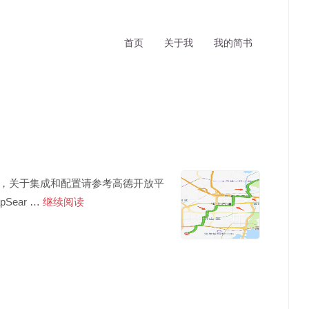
首页
关于我
我的简书
能，关于集成和配置请参考高德开放平
iOS
ear …
继续阅读
高
德
地
图
路