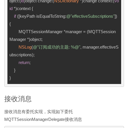
bject:(
id
)object change:(
NSDictionary
 *)change context:(
vo
id
 *)context {

if
 ([keyPath isEqualToString:
@"effectiveSubscriptions"
]) 
{

        MQTTSessionManager *manager = (MQTTSession
Manager *)object;

NSLog
(
@"订阅成功的主题: %@"
, manager.effectiveS
ubscriptions);

return
;

    }

接收消息
接收消息有委托实现，实现如下委托
MQTTSessionManagerDelegate接收消息