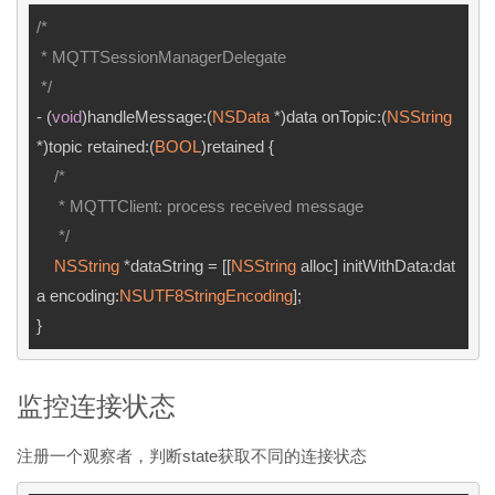
/*

 * MQTTSessionManagerDelegate

 */
- (
void
)handleMessage:(
NSData
 *)data onTopic:(
NSString
*)topic retained:(
BOOL
)retained {

/*

     * MQTTClient: process received message

     */
NSString
 *dataString = [[
NSString
 alloc] initWithData:dat
a encoding:
NSUTF8StringEncoding
];

监控连接状态
注册一个观察者，判断state获取不同的连接状态