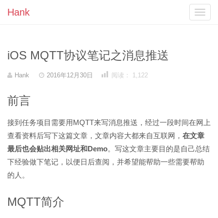
Hank
Toggl
navig
iOS MQTT协议笔记之消息推送
作
发
Hank
2016年12月30日
阅读：
1,122
者
表
于
前言
接到任务项目需要用MQTT来写消息推送，经过一段时间在网上
查看资料后写下这篇文章，文章内容大都来自互联网，
在文章
最后也会贴出相关网址和Demo
。写这文章主要目的是自己总结
下经验做下笔记，以便日后查阅，并希望能帮助一些需要帮助
的人。
MQTT简介