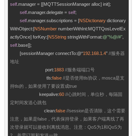
self
.manager = [[MQTTSessionManager alloc] init];

self
.manager.delegate = 
self
;

self
.manager.subscriptions = [
NSDictionary
 dictionary
WithObject:[
NSNumber
 numberWithInt:MQTTQosLevelEx
actlyOnce] forKey:[
NSString
 stringWithFormat:
@"%@/#"
, 
self
.base]];

        [sessionManager connectTo:@“
192.168
.1
.4
” 
//服务器
地址 
                             port:
1883
//服务端端口号 
                              tls:
false
//是否使用tls协议，mosca是支
持tls的，如果使用了要设置成true 
                        keepalive:
60
//心跳时间，单位秒，每隔固
定时间发送心跳包 
                            clean:
false
//session是否清除，这个需要
注意，如果是false，代表保持登录，如果客户端离线了再
次登录就可以接收到离线消息。注意：QoS为1和QoS为
2，并需订阅和发送一致 