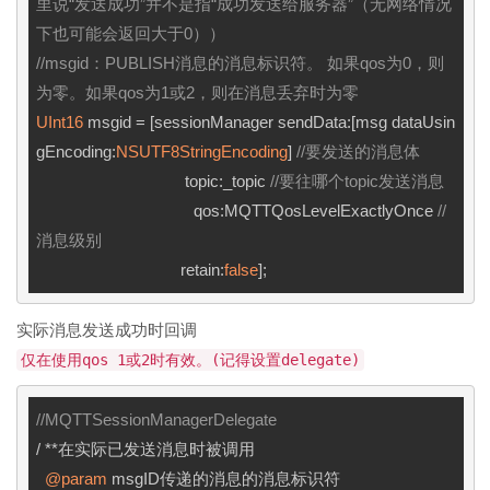
里说“发送成功”并不是指“成功发送给服务器”（无网络情况
下也可能会返回大于0））
//msgid：PUBLISH消息的消息标识符。 如果qos为0，则
为零。如果qos为1或2，则在消息丢弃时为零
UInt16
 msgid = [sessionManager sendData:[msg dataUsin
gEncoding:
NSUTF8StringEncoding
] 
//要发送的消息体 
                                  topic:_topic 
//要往哪个topic发送消息 
                                    qos:MQTTQosLevelExactlyOnce 
//
消息级别 
                                 retain:
false
实际消息发送成功时回调
仅在使用qos 1或2时有效。(记得设置delegate)
//MQTTSessionManagerDelegate
/ **在实际已发送消息时被调用

@param
 msgID传递的消息的消息标识符
