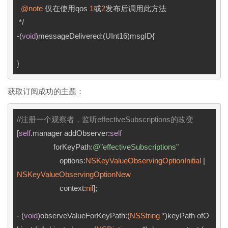
@note
 仅在使用qos 
1
或
2
发布后调用此方法

 */

-(
void
)messageDelivered:(UInt16)msgID{

获取订阅成功的主题：
//注册一个观察者，监听effectiveSubscriptions的改变
[
self
.manager addObserver:
self
                  forKeyPath:
@"effectiveSubscriptions"
                     options:
NSKeyValueObservingOptionInitial
 | 
NSKeyValueObservingOptionNew
                     context:
nil
];

- (
void
)observeValueForKeyPath:(
NSString
 *)keyPath ofO