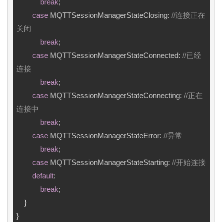
break
;

case
 MQTTSessionManagerStateClosing: 
//连接正在
关闭
break
;

case
 MQTTSessionManagerStateConnected: 
//已经
连接
break
;

case
 MQTTSessionManagerStateConnecting: 
//正在
连接中
break
;

case
 MQTTSessionManagerStateError: 
//异常
break
;

case
 MQTTSessionManagerStateStarting: 
//开始连接
default
:

break
;

    }
