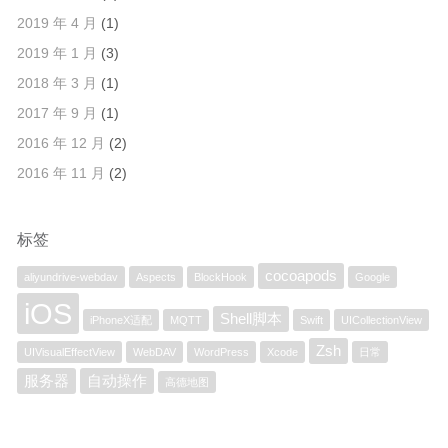
2019 年 4 月
(1)
2019 年 1 月
(3)
2018 年 3 月
(1)
2017 年 9 月
(1)
2016 年 12 月
(2)
2016 年 11 月
(2)
标签
cocoapods
aliyundrive-webdav
Aspects
BlockHook
Google
iOS
Shell脚本
iPhoneX适配
MQTT
Swift
UICollectionView
Zsh
UIVisualEffectView
WebDAV
WordPress
Xcode
日常
服务器
自动操作
高德地图