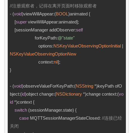
//注册观察者，记得在离开页面时移除观察者
- (
void
)viewWillAppear:(
BOOL
)animated {

    [
super
 viewWillAppear:animated];

    [sessionManager addObserver:
self
                     forKeyPath:
@"state"
                        options:
NSKeyValueObservingOptionInitial
 | 
NSKeyValueObservingOptionNew
                        context:
nil
];

}

- (
void
)observeValueForKeyPath:(
NSString
 *)keyPath ofO
bject:(
id
)object change:(
NSDictionary
 *)change context:(
vo
id
 *)context {

switch
 (sessionManager.state) {

case
 MQTTSessionManagerStateClosed: 
//连接已经
关闭