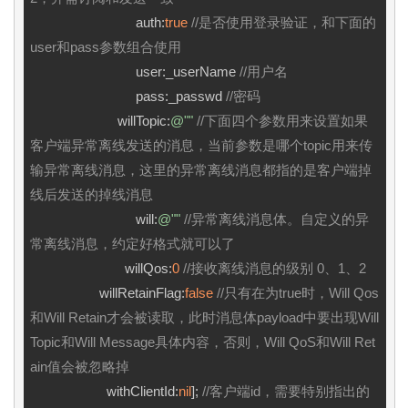
                             auth:
true
//是否使用登录验证，和下面的
user和pass参数组合使用 
                             user:_userName 
//用户名 
                             pass:_passwd 
//密码 
                        willTopic:
@""
//下面四个参数用来设置如果
客户端异常离线发送的消息，当前参数是哪个topic用来传
输异常离线消息，这里的异常离线消息都指的是客户端掉
线后发送的掉线消息 
                             will:
@""
//异常离线消息体。自定义的异
常离线消息，约定好格式就可以了 
                          willQos:
0
//接收离线消息的级别 0、1、2
                   willRetainFlag:
false
//只有在为true时，Will Qos
和Will Retain才会被读取，此时消息体payload中要出现Will 
Topic和Will Message具体内容，否则，Will QoS和Will Ret
ain值会被忽略掉
                     withClientId:
nil
]; 
//客户端id，需要特别指出的